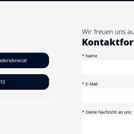
Wir freuen uns au
Kontaktfor
* Name
derebner.at
810
* E-Mail
* Deine Nachricht an uns: