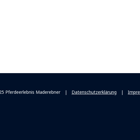
25 Pferdeerlebnis Maderebner
|
Datenschutzerklärung
|
Impr